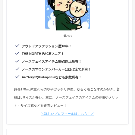
遊パパ
アウトドアファッション歴10年！
THE NORTH FACEマニア！
ノースフェイスアイテム50点以上所有！
ノースのマウンテンパーカーはほぼ全て所有！
Arc’teryxやPatagoniaなども多数所有
！
身長170㎝,体重70㎏のややガッチリ体型、ゆるく着こなすのが好き。普
段はLサイズが多い。主に、ノースフェイスのアイテムの特徴やメリッ
ト・サイズ感などを正直レビュー！
＼詳しいプロフィールはこちら！／