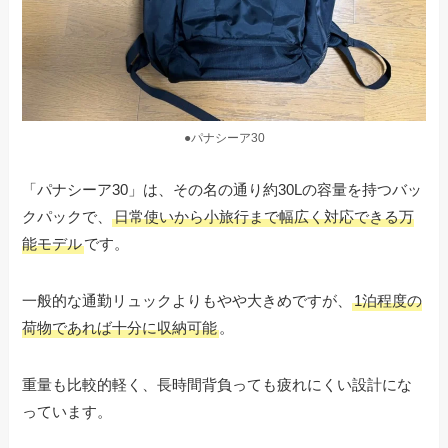
●パナシーア30
「パナシーア30」は、その名の通り約30Lの容量を持つバッ
クパックで、
日常使いから小旅行まで幅広く対応できる万
能モデル
です。
一般的な通勤リュックよりもやや大きめですが、
1泊程度の
荷物であれば十分に収納可能
。
重量も比較的軽く、長時間背負っても疲れにくい設計にな
っています。