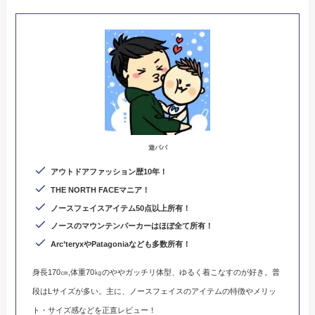
遊パパ
アウトドアファッション歴10年！
THE NORTH FACEマニア！
ノースフェイスアイテム50点以上所有！
ノースのマウンテンパーカーはほぼ全て所有！
Arc’teryxやPatagoniaなども多数所有
！
身長170㎝,体重70㎏のややガッチリ体型、ゆるく着こなすのが好き。普
段はLサイズが多い。主に、ノースフェイスのアイテムの特徴やメリッ
ト・サイズ感などを正直レビュー！