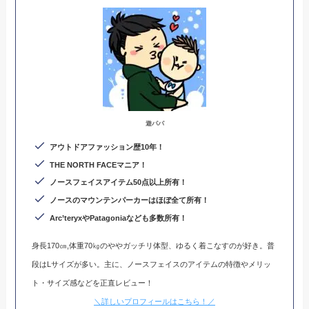
遊パパ
アウトドアファッション歴10年！
THE NORTH FACEマニア！
ノースフェイスアイテム50点以上所有！
ノースのマウンテンパーカーはほぼ全て所有！
Arc’teryxやPatagoniaなども多数所有
！
身長170㎝,体重70㎏のややガッチリ体型、ゆるく着こなすのが好き。普
段はLサイズが多い。主に、ノースフェイスのアイテムの特徴やメリッ
ト・サイズ感などを正直レビュー！
＼詳しいプロフィールはこちら！／