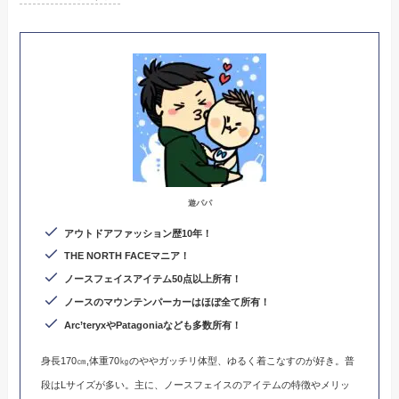
遊パパ
アウトドアファッション歴10年！
THE NORTH FACEマニア！
ノースフェイスアイテム50点以上所有！
ノースのマウンテンパーカーはほぼ全て所有！
Arc’teryxやPatagoniaなども多数所有
！
身長170㎝,体重70㎏のややガッチリ体型、ゆるく着こなすのが好き。普
段はLサイズが多い。主に、ノースフェイスのアイテムの特徴やメリッ